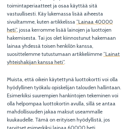
toimintaperiaatteet ja osaa käyttää sitä
vastuullisesti. Käy lukemassa lisää aiheesta
sivuiltamme, kuten artikkelissa
”Lainaa 40000
heti”
, jossa kerromme lisää lainojen ja luottojen
hakemisesta. Tai jos olet kiinnostunut hakemaan
lainaa yhdessä toisen henkilön kanssa,
suosittelemme tutustumaan artikkeliimme
”Lainat
yhteishakijan kanssa heti”
.
Muista, että oikein käytettynä luottokortti voi olla
hyödyllinen työkalu opiskelijan talouden hallintaan.
Esimerkiksi suurempien hankintojen tekeminen voi
olla helpompaa luottokortin avulla, sillä se antaa
mahdollisuuden jakaa maksut useammalle
kuukaudelle. Tämä on erityisen hyödyllistä, jos
tarvitset esimerkiksi
lainaa 60000 heti
.