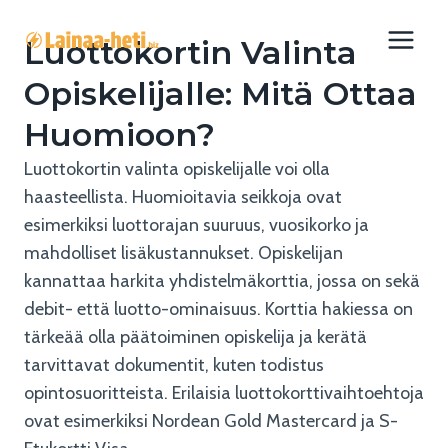
Siirry
sisältöön
Luottokortin Valinta
Opiskelijalle: Mitä Ottaa
Huomioon?
Luottokortin valinta opiskelijalle voi olla
haasteellista. Huomioitavia seikkoja ovat
esimerkiksi luottorajan suuruus, vuosikorko ja
mahdolliset lisäkustannukset. Opiskelijan
kannattaa harkita yhdistelmäkorttia, jossa on sekä
debit- että luotto-ominaisuus. Korttia hakiessa on
tärkeää olla päätoiminen opiskelija ja kerätä
tarvittavat dokumentit, kuten todistus
opintosuoritteista. Erilaisia luottokorttivaihtoehtoja
ovat esimerkiksi Nordean Gold Mastercard ja S-