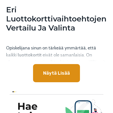
Eri
Luottokorttivaihtoehtojen
Vertailu Ja Valinta
Opiskelijana sinun on tärkeää ymmärtää, että
kaikki
luottokortit
eivät ole samanlaisia. On
olemassa monia eri vaihtoehtoja, joiden välillä voit
valita, ja tässä osiossa keskitymme vertailemaan
Näytä Lisää
niitä, jotta voit tehdä parhaan mahdollisen
päätöksen.
Lue Myös Nämä:
Opiskelijoiden edulliset lainavaihtoehdot