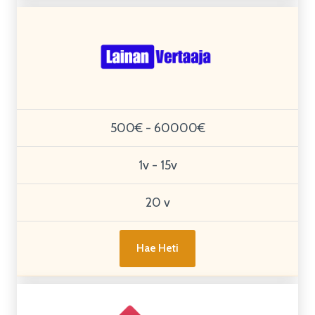
500€ - 60000€
1v - 15v
20 v
Hae Heti