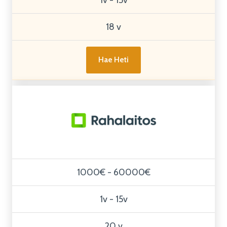
18 v
Hae Heti
1000€ - 60000€
1v - 15v
20 v