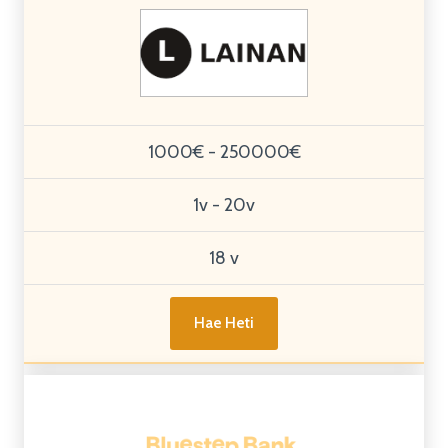
1000€ - 250000€
1v - 20v
18 v
Hae Heti