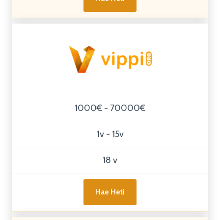
1000€ - 70000€
1v - 15v
18 v
Hae Heti