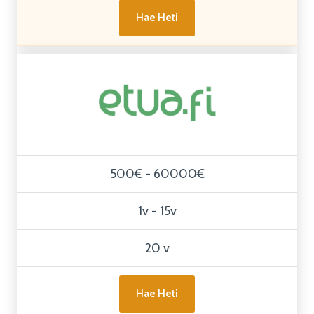
Hae Heti
500€ - 60000€
1v - 15v
20 v
Hae Heti