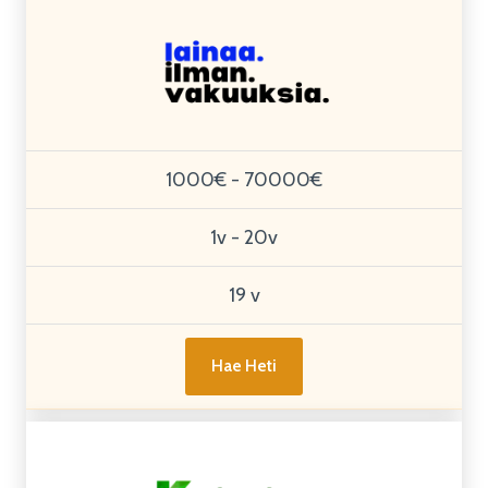
1000€ - 70000€
1v - 20v
19 v
Hae Heti