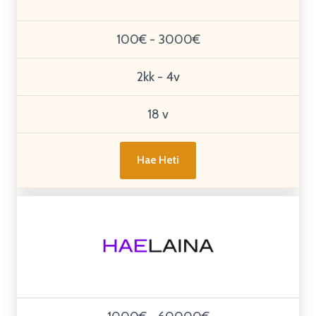
100€ - 3000€
2kk - 4v
18 v
Hae Heti