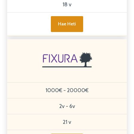
18 v
Hae Heti
1000€ - 20000€
2v - 6v
21 v