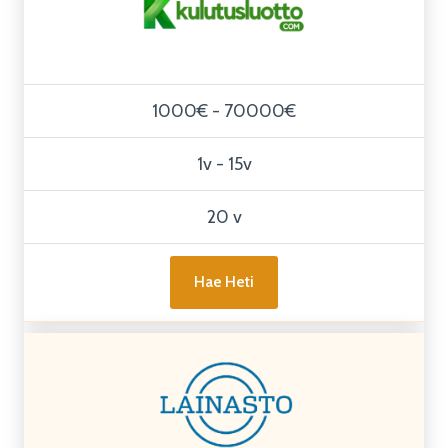
1000€ - 70000€
1v - 15v
20 v
Hae Heti