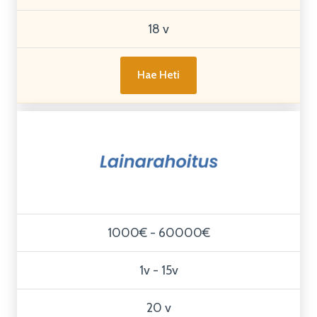
18 v
Hae Heti
1000€ - 60000€
1v - 15v
20 v