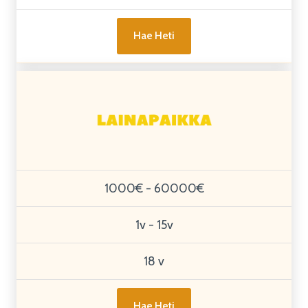
Hae Heti
1000€ - 60000€
1v - 15v
18 v
Hae Heti