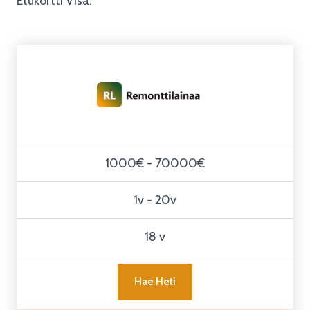
Etukortti Visa.
1000€ - 70000€
1v - 20v
18 v
Hae Heti