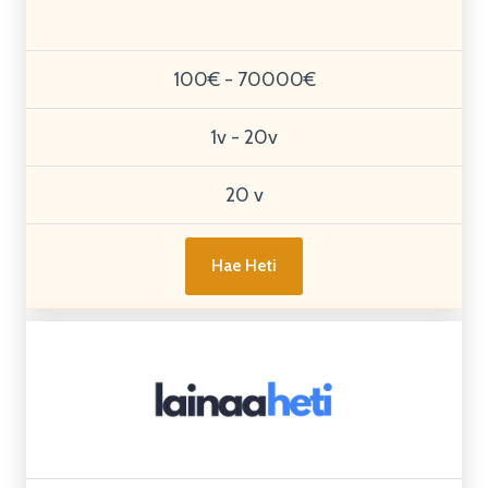
100€ - 70000€
1v - 20v
20 v
Hae Heti