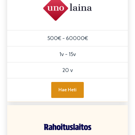
500€ - 60000€
1v - 15v
20 v
Hae Heti