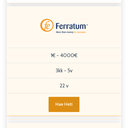
1€ - 4000€
3kk - 5v
22 v
Hae Heti