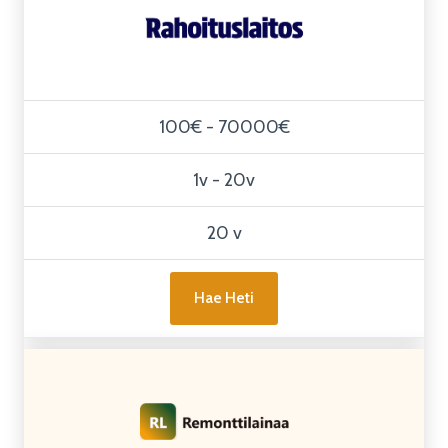
100€ - 70000€
1v - 20v
20 v
Hae Heti