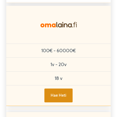
100€ - 60000€
1v - 20v
18 v
Hae Heti