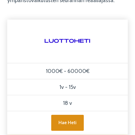
ympäristövaikutusten seurannan reaaliajassa.
1000€ - 60000€
1v - 15v
18 v
Hae Heti