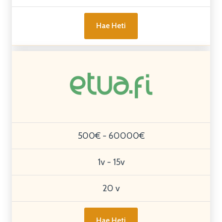
Hae Heti
500€ - 60000€
1v - 15v
20 v
Hae Heti