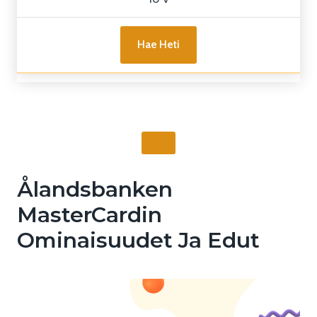
Hae Heti
Ålandsbanken
MasterCardin
Ominaisuudet Ja Edut