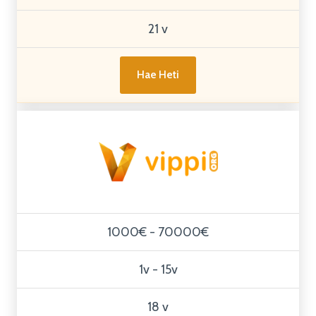
21 v
Hae Heti
1000€ - 70000€
1v - 15v
18 v