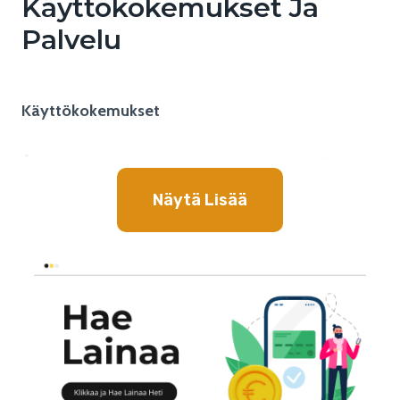
Käyttökokemukset Ja
Palvelu
Käyttökokemukset
Ålandsbanken MasterCard tarjoaa käyttäjälleen
upean kokemuksen, jossa kortin käyttö on tehty
Näytä Lisää
äärimmäisen käteväksi. Kortilla voi tehdä ostoksia
katevasti niin paikan päällä kaupoissa kuin
verkkokaupoissakin. Lisäksi kortin
turvallisuusominaisuudet ovat huippuluokkaa, joten
sen käyttö on turvallista.
Ålandsbanken MasterCardin mobiilipankin
internetkonttorin kautta kortin käyttäjä voi seurata