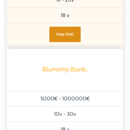
1v - 20v
18 v
Hae Heti
5000€ - 1000000€
10v - 30v
18 v