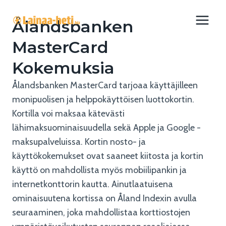
Siirry
sisältöön
Ålandsbanken
MasterCard
Kokemuksia
Ålandsbanken MasterCard tarjoaa käyttäjilleen
monipuolisen ja helppokäyttöisen luottokortin.
Kortilla voi maksaa kätevästi
lähimaksuominaisuudella sekä Apple ja Google -
maksupalveluissa. Kortin nosto- ja
käyttökokemukset ovat saaneet kiitosta ja kortin
käyttö on mahdollista myös mobiilipankin ja
internetkonttorin kautta. Ainutlaatuisena
ominaisuutena kortissa on Åland Indexin avulla
seuraaminen, joka mahdollistaa korttiostojen