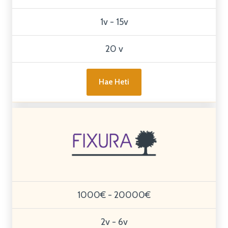
1v - 15v
20 v
Hae Heti
1000€ - 20000€
2v - 6v