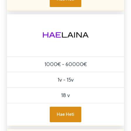
1000€ - 60000€
1v - 15v
18 v
Hae Heti