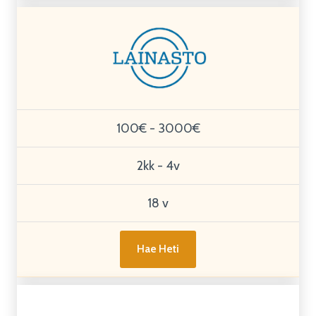
100€ - 3000€
2kk - 4v
18 v
Hae Heti