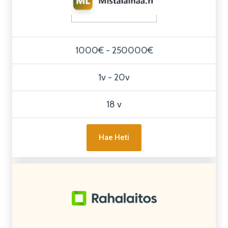
1000€ - 250000€
1v - 20v
18 v
Hae Heti