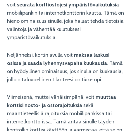
voit
seurata korttiostojesi ympäristövaikutuksia
mobiilipankin tai internetkonttorin kautta. Tämä on
hieno ominaisuus sinulle, joka haluat tehdä tietoisia
valintoja ja vähentää kulutuksesi
ympäristövaikutuksia.
Neljänneksi, kortin avulla voit
maksaa laskusi
osissa ja saada lyhennysvapaita kuukausia
. Tämä
on hyödyllinen ominaisuus, jos sinulla on kuukausia,
jolloin taloudellinen tilanteesi on tiukempi.
Viimeisenä, muttei vähäisimpänä, voit
muuttaa
korttisi nosto- ja ostorajoituksia
sekä
maantieteellisiä rajoituksia mobiilipankissa tai
internetkonttorissa. Tämä antaa sinulle täyden
kontrollin korttisi käyttöön ja varmistaa, että se on