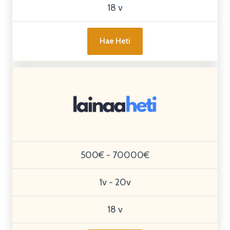
18 v
Hae Heti
500€ - 70000€
1v - 20v
18 v