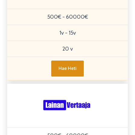
500€ - 60000€
1v - 15v
20 v
Hae Heti