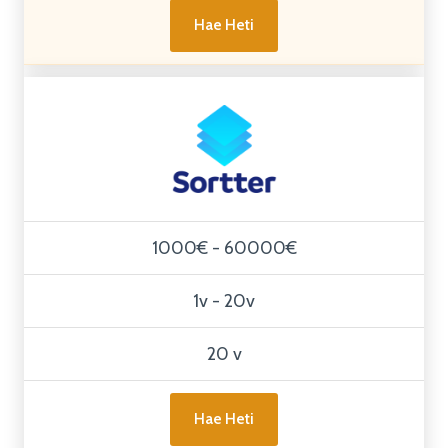
Hae Heti
1000€ - 60000€
1v - 20v
20 v
Hae Heti