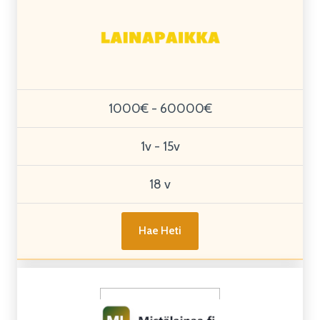
1000€ - 60000€
1v - 15v
18 v
Hae Heti