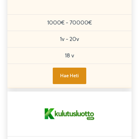
1000€ - 70000€
1v - 20v
18 v
Hae Heti