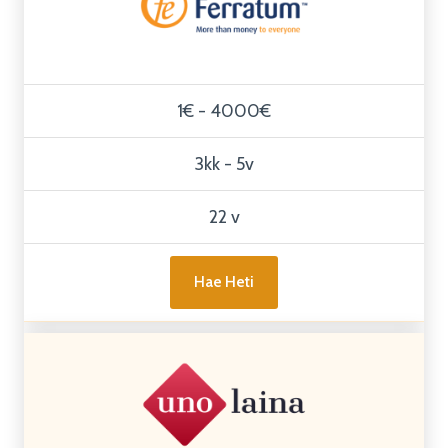
1€ - 4000€
3kk - 5v
22 v
Hae Heti