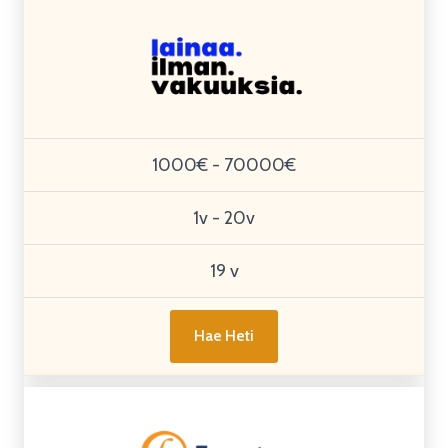
1000€ - 70000€
1v - 20v
19 v
Hae Heti