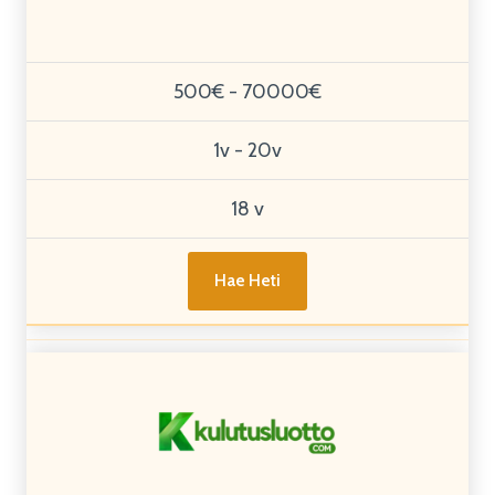
500€ - 70000€
1v - 20v
18 v
Hae Heti