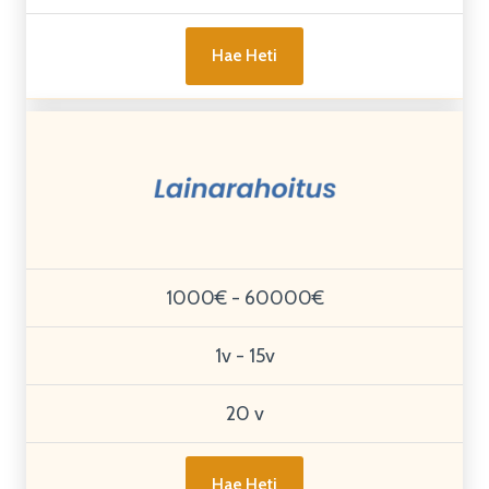
Hae Heti
1000€ - 60000€
1v - 15v
20 v
Hae Heti