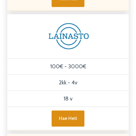
100€ - 3000€
2kk - 4v
18 v
Hae Heti