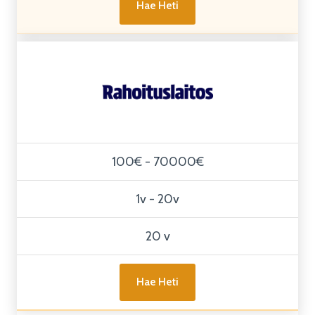
Hae Heti
100€ - 70000€
1v - 20v
20 v
Hae Heti