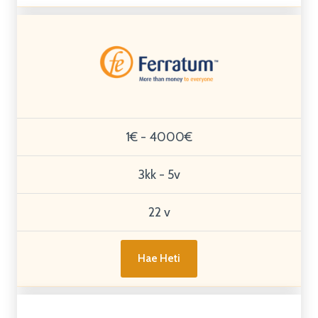
1€ - 4000€
3kk - 5v
22 v
Hae Heti