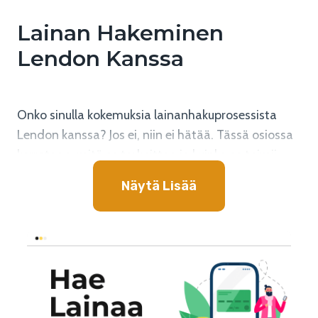
Lainan Hakeminen
Lendon Kanssa
Onko sinulla kokemuksia lainanhakuprosessista
Lendon kanssa? Jos ei, niin ei hätää. Tässä osiossa
kerrotaan, mitä se tarkoittaa ja kuinka se toimii.
Näytä Lisää
Lainatarjouksia Lendolta
Lendo tarjoaa mahdollisuuden saada useita
lainatarjouksia yhdellä hakemuksella. Tämä
tarkoittaa, että Lendo lähettää lainahakemuksesi
useille pankeille ja rahoituslaitoksille. Tämä säästää
aikaa ja vaivaa, sillä sinun ei tarvitse täyttää useita
lainahakemuksia eri paikkoihin. Lendon avulla voi