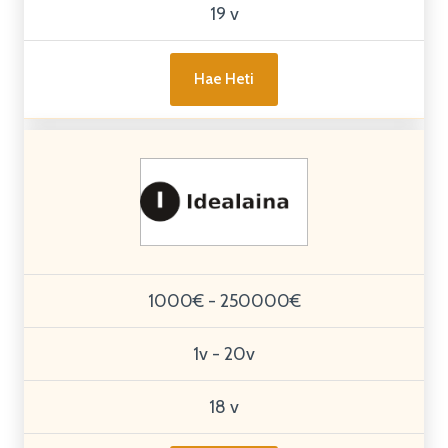
19 v
Hae Heti
1000€ - 250000€
1v - 20v
18 v