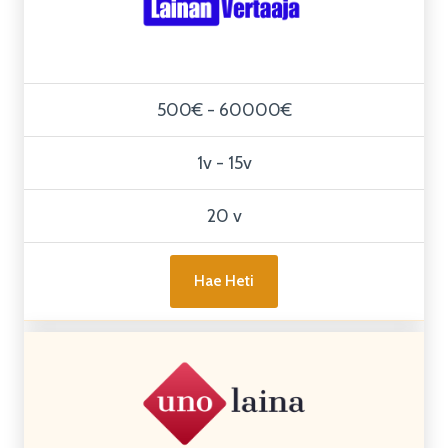
500€ - 60000€
1v - 15v
20 v
Hae Heti