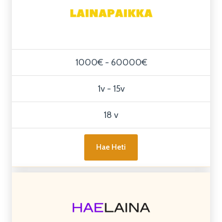
1000€ - 60000€
1v - 15v
18 v
Hae Heti