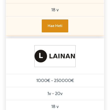
18 v
Hae Heti
1000€ - 250000€
1v - 20v
18 v