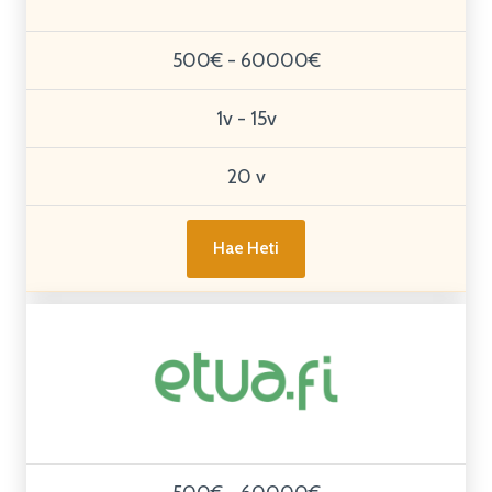
500€ - 60000€
1v - 15v
20 v
Hae Heti