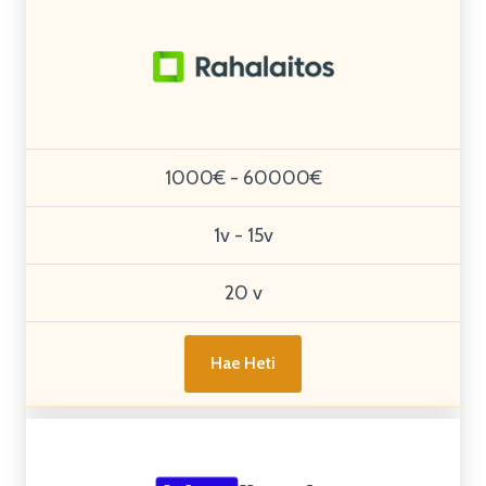
1000€ - 60000€
1v - 15v
20 v
Hae Heti