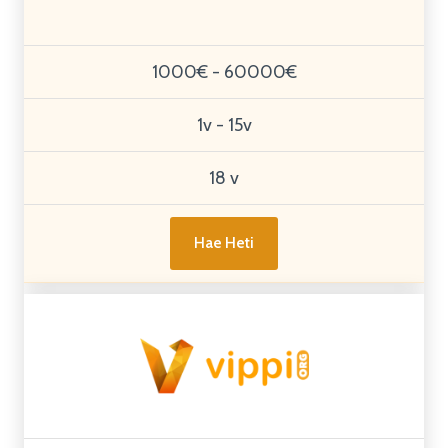
1000€ - 60000€
1v - 15v
18 v
Hae Heti