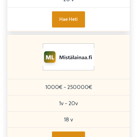
Hae Heti
1000€ - 250000€
1v - 20v
18 v