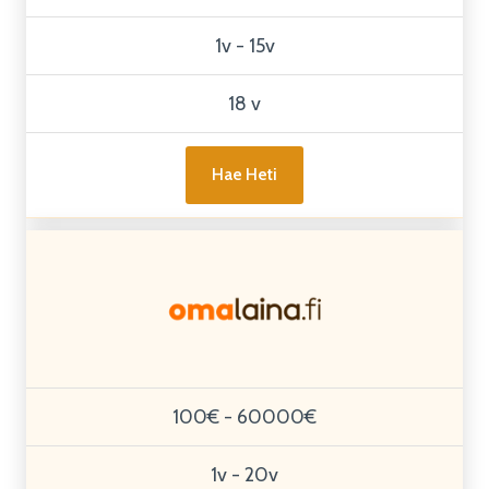
1v - 15v
18 v
Hae Heti
100€ - 60000€
1v - 20v