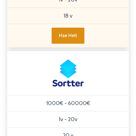
18 v
Hae Heti
1000€ - 60000€
1v - 20v
20 v