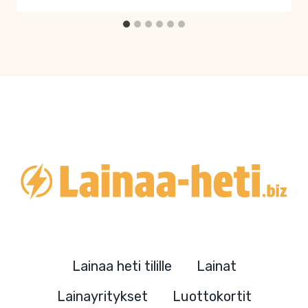
On myös tärkeää mainita, että Lendon
lainatarjoukset ovat täysin läpinäkyviä. Asiakkaat
voivat nähdä tarkalleen, mitä heidän lainansa tulee
maksamaan, ja heille annetaan myös mahdollisuus
keskustella lainaehdoistaan Lendon
asiantuntijoiden kanssa. Tämä lisää luottamusta
Lendon palveluihin ja tekee lainan hakemisesta
stressittömämpää.
Kun tarvitset lainaa heti, Lendo on yksi parhaista
vaihtoehdoista. Se on nopea, luotettava ja
läpinäkyvä palvelu, joka tarjoaa asiakkailleen
erinomaisia lainatarjouksia. Lue lisää
Lendon
Lainaa heti tilille
Lainat
palveluista ja lainatarjouksista täältä
.
Lainayritykset
Luottokortit