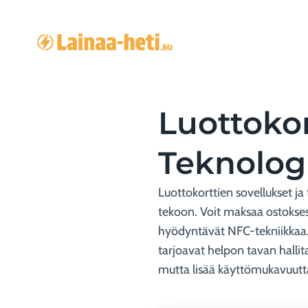
Siirry
sisältöön
Luottokor
Teknolog
Luottokorttien sovellukset j
tekoon. Voit maksaa ostokses
hyödyntävät NFC-tekniikkaa. 
tarjoavat helpon tavan hallita
mutta lisää käyttömukavuutta 