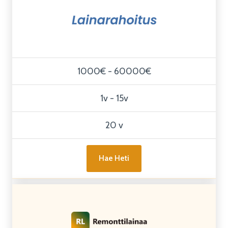
1000€ - 60000€
1v - 15v
20 v
Hae Heti