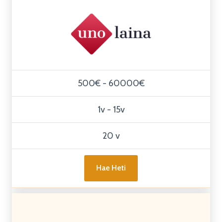
500€ - 60000€
1v - 15v
20 v
Hae Heti