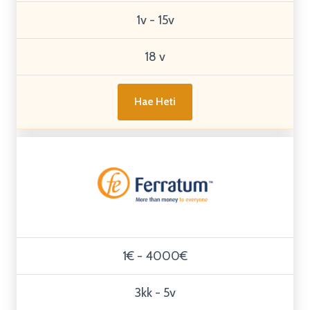
1v - 15v
18 v
Hae Heti
1€ - 4000€
3kk - 5v