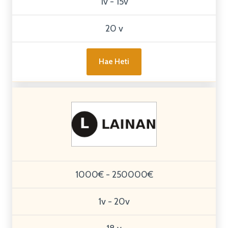
1v - 15v
20 v
Hae Heti
1000€ - 250000€
1v - 20v