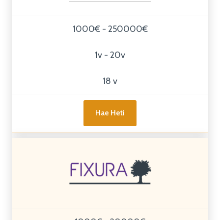
1000€ - 250000€
1v - 20v
18 v
Hae Heti