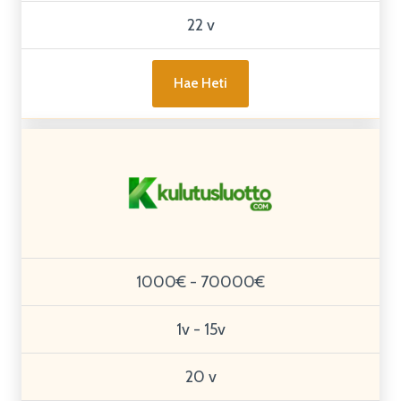
22 v
Hae Heti
1000€ - 70000€
1v - 15v
20 v