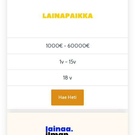
1000€ - 60000€
1v - 15v
18 v
Hae Heti