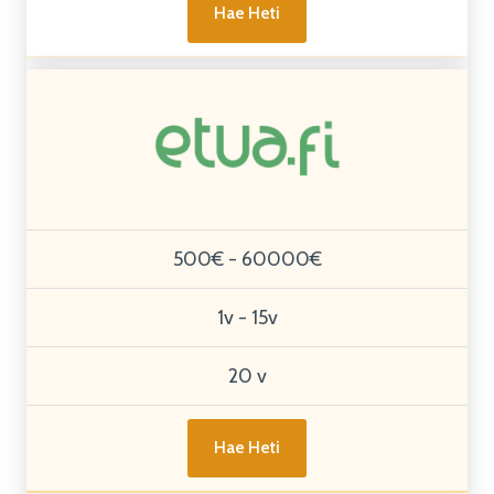
Hae Heti
500€ - 60000€
1v - 15v
20 v
Hae Heti