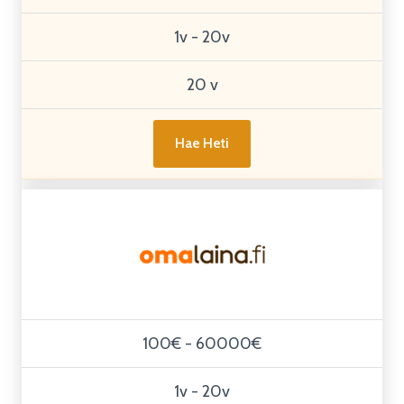
1v - 20v
20 v
Hae Heti
100€ - 60000€
1v - 20v