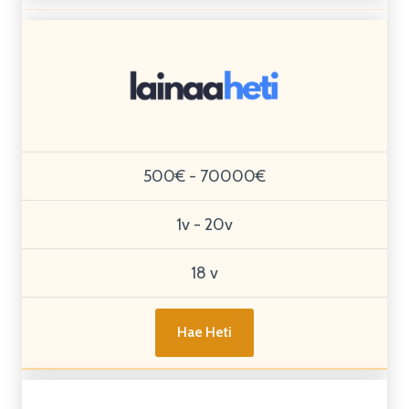
500€ - 70000€
1v - 20v
18 v
Hae Heti