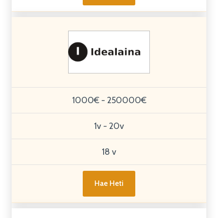
1000€ - 250000€
1v - 20v
18 v
Hae Heti