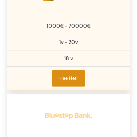
1000€ - 70000€
1v - 20v
18 v
Hae Heti