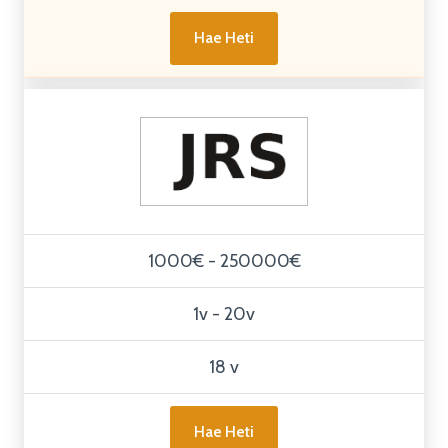
Hae Heti
1000€ - 250000€
1v - 20v
18 v
Hae Heti