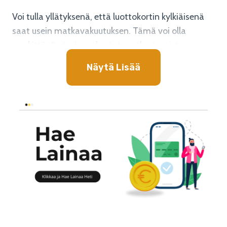
Voi tulla yllätyksenä, että luottokortin kylkiäisenä
saat usein matkavakuutuksen. Tämä voi olla
merkittävä etu, jos rakastat matkustamista.
Vakuutuksen laajuus ja kattavuus vaihtelevat
Näytä Lisää
kortista toiseen, joten on hyvä tutustua kortin
ehtoihin huolellisesti.
Esimerkiksi
Finnair
ja
Norwegianin
luottokortit
tarjoavat matkavakuutuksen, joka on voimassa
aina kun matka on maksettu kyseisellä kortilla.
Monissa tapauksissa matkavakuutus kattaa
vähintään matkan peruuntumisen, matkatavarat
ja matkasairaudet.
Jos sinulla on jo matkavakuutus, luottokortin