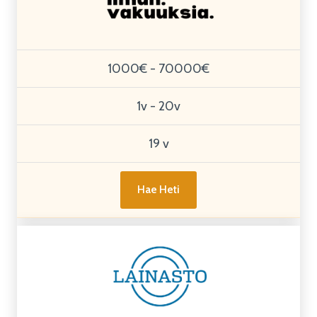
1000€ - 70000€
1v - 20v
19 v
Hae Heti