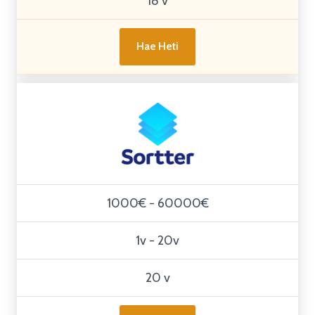
18 v
Hae Heti
1000€ - 60000€
1v - 20v
20 v