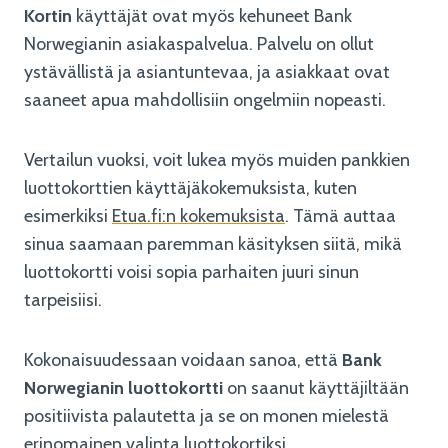
Kortin
käyttäjät ovat myös kehuneet Bank
Norwegianin asiakaspalvelua. Palvelu on ollut
ystävällistä ja asiantuntevaa, ja asiakkaat ovat
saaneet apua mahdollisiin ongelmiin nopeasti.
Vertailun vuoksi, voit lukea myös muiden pankkien
luottokorttien käyttäjäkokemuksista, kuten
esimerkiksi
Etua.fi:n kokemuksista
. Tämä auttaa
sinua saamaan paremman käsityksen siitä, mikä
luottokortti voisi sopia parhaiten juuri sinun
tarpeisiisi.
Kokonaisuudessaan voidaan sanoa, että
Bank
Norwegianin luottokortti
on saanut käyttäjiltään
positiivista palautetta ja se on monen mielestä
erinomainen valinta luottokortiksi.