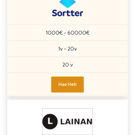
1000€ - 60000€
1v - 20v
20 v
Hae Heti