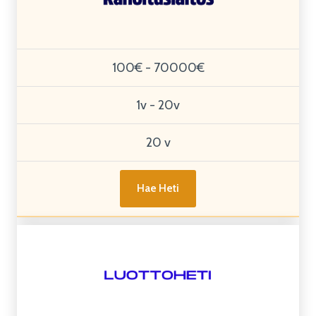
100€ - 70000€
1v - 20v
20 v
Hae Heti