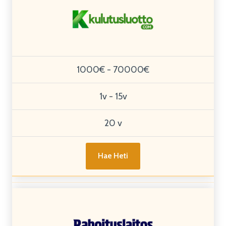
1000€ - 70000€
1v - 15v
20 v
Hae Heti