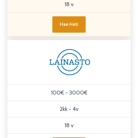
18 v
Hae Heti
100€ - 3000€
2kk - 4v
18 v