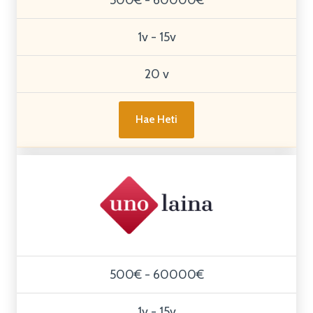
1v - 15v
20 v
Hae Heti
500€ - 60000€
1v - 15v