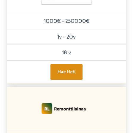
1000€ - 250000€
1v - 20v
18 v
Hae Heti