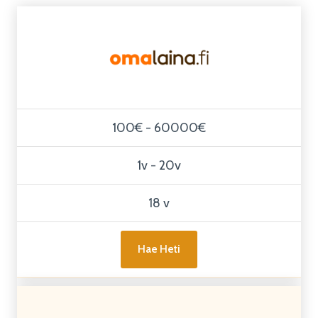
100€ - 60000€
1v - 20v
18 v
Hae Heti