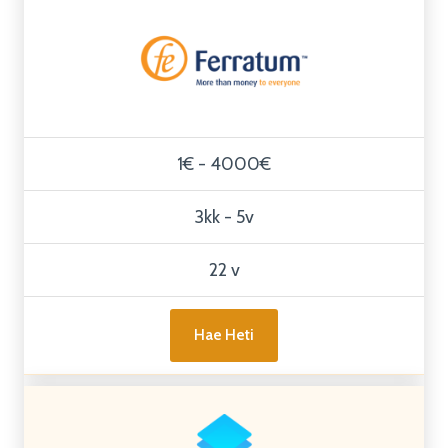
1€ - 4000€
3kk - 5v
22 v
Hae Heti