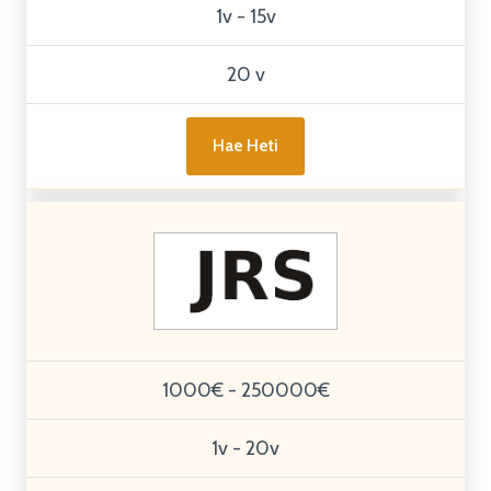
1v - 15v
20 v
Hae Heti
1000€ - 250000€
1v - 20v