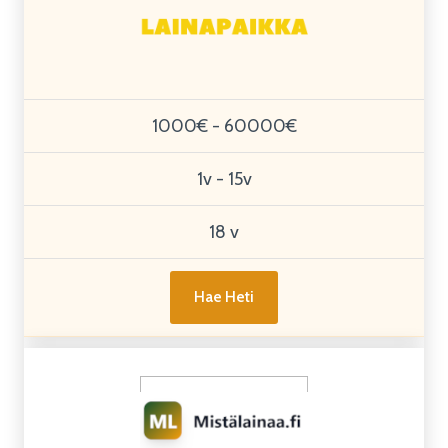
1000€ - 60000€
1v - 15v
18 v
Hae Heti