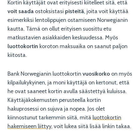
Kortin käyttäjät ovat erityisesti kiitelleet sitä, että
voit saada
ostoksistasi
pisteitä
, joita voit käyttää
esimerkiksi lentolippujen ostamiseen Norwegianin
kautta. Tämä on ollut erityisen suosittu etu
matkustavien asiakkaiden keskuudessa. Myös
luottokortin
koroton maksuaika on saanut paljon
kiitosta.
Bank Norwegianin luottokortin
vuosikorko
on myös
kilpailukykyinen, ja moni käyttäjä on kertonut, että
he ovat saaneet kortin avulla säästettyä kuluissa.
Käyttäjäkokemusten perusteella kortin
hakuprosessi on sujuva ja nopea. Jos olet
kiinnostunut tarkemmin siitä, mitä
luottokortin
hakemiseen liittyy
, voit lukea siitä lisää linkin takaa.