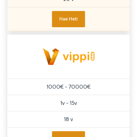
Hae Heti
1000€ - 70000€
1v - 15v
18 v