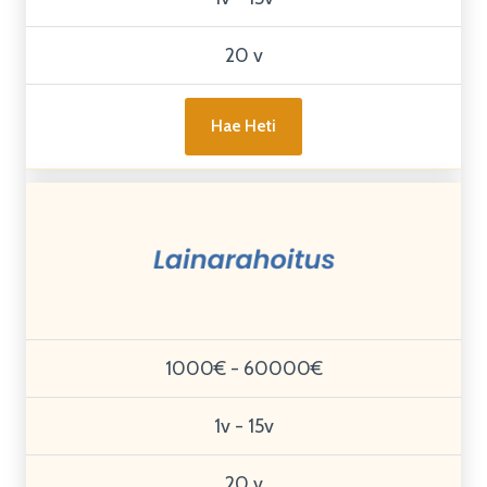
20 v
Hae Heti
1000€ - 60000€
1v - 15v
20 v