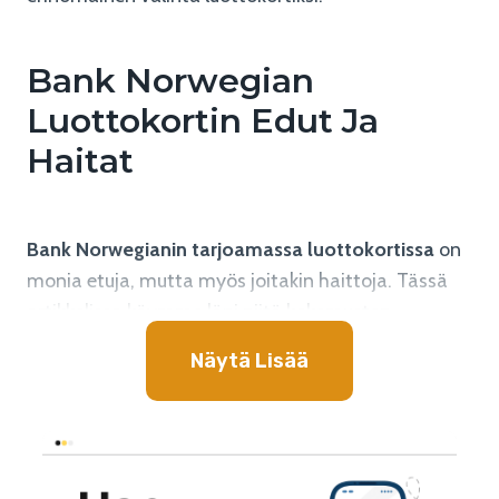
Bank Norwegian
Luottokortin Edut Ja
Haitat
Bank Norwegianin tarjoamassa luottokortissa
on
monia etuja, mutta myös joitakin haittoja. Tässä
artikkelissa käymme läpi niitä kokemusten
perusteella, joita olemme koonneet
Näytä Lisää
asiakkailtamme.
Edut