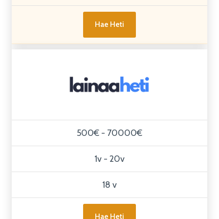
Hae Heti
500€ - 70000€
1v - 20v
18 v
Hae Heti