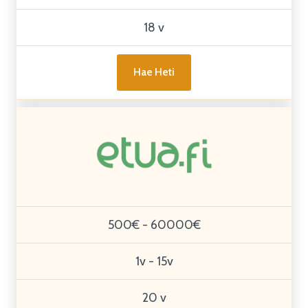
18 v
Hae Heti
500€ - 60000€
1v - 15v
20 v