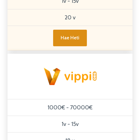
1v - 15v
20 v
Hae Heti
1000€ - 70000€
1v - 15v