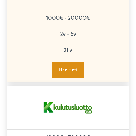
1000€ - 20000€
2v - 6v
21 v
Hae Heti