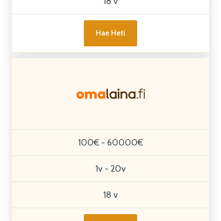
18 v
Hae Heti
100€ - 60000€
1v - 20v
18 v