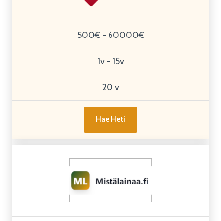
500€ - 60000€
1v - 15v
20 v
Hae Heti