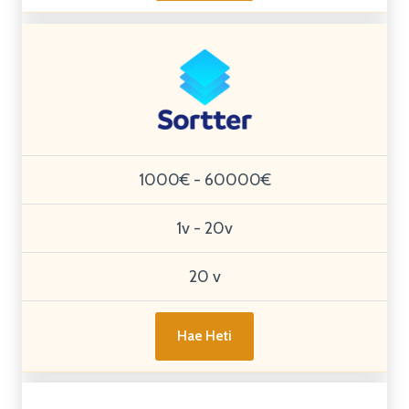
1000€ - 60000€
1v - 20v
20 v
Hae Heti