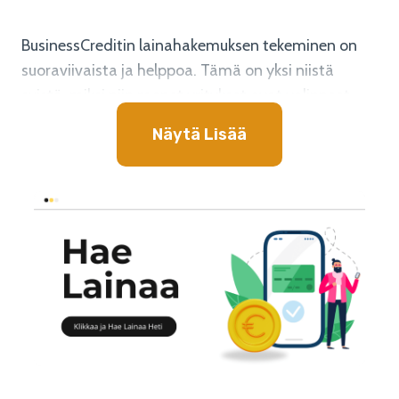
BusinessCreditin lainahakemuksen tekeminen on
suoraviivaista ja helppoa. Tämä on yksi niistä
syistä, miksi niin monet yritykset ovat valinneet
BusinessCreditin rahoitusvaihtoehdokseen.
Näytä Lisää
Hakemuksen täyttämiseen ei tarvita paljon aikaa,
joten voit keskittyä yrityksesi tärkeimpiin asioihin.
WS Finance Oy
, joka myöntää BusinessCredit-
lainat, on tunnettu luotettavuudestaan ja nopeasta
palvelustaan. Kun olet täyttänyt lainahakemuksen,
WS Finance Oy käsittelee sen mahdollisimman
nopeasti. Jos hakemuksesi hyväksytään, rahat
siirretään tilillesi ilman viivästyksiä.