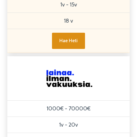
1v - 15v
18 v
Hae Heti
1000€ - 70000€
1v - 20v