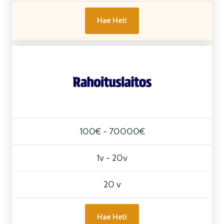
Hae Heti
100€ - 70000€
1v - 20v
20 v
Hae Heti