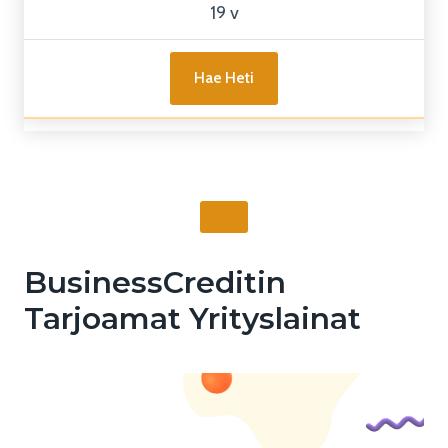
19 v
Hae Heti
BusinessCreditin
Tarjoamat Yrityslainat