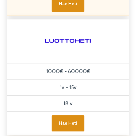
Hae Heti
1000€ - 60000€
1v - 15v
18 v
Hae Heti