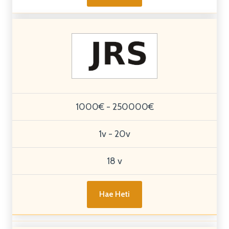
1000€ - 250000€
1v - 20v
18 v
Hae Heti