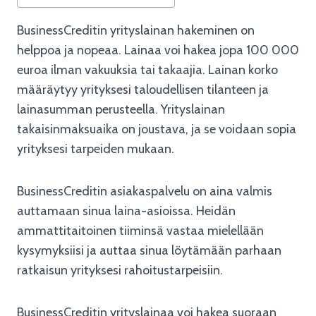
BusinessCreditin yrityslainan hakeminen on
helppoa ja nopeaa. Lainaa voi hakea jopa 100 000
euroa ilman vakuuksia tai takaajia. Lainan korko
määräytyy yrityksesi taloudellisen tilanteen ja
lainasumman perusteella. Yrityslainan
takaisinmaksuaika on joustava, ja se voidaan sopia
yrityksesi tarpeiden mukaan.
BusinessCreditin asiakaspalvelu on aina valmis
auttamaan sinua laina-asioissa. Heidän
ammattitaitoinen tiiminsä vastaa mielellään
kysymyksiisi ja auttaa sinua löytämään parhaan
ratkaisun yrityksesi rahoitustarpeisiin.
BusinessCreditin yrityslainaa voi hakea suoraan