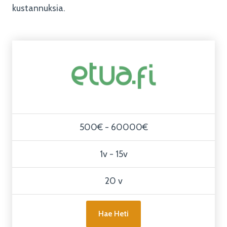
kustannuksia.
500€ - 60000€
1v - 15v
20 v
Hae Heti