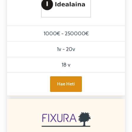
1000€ - 250000€
1v - 20v
18 v
Hae Heti