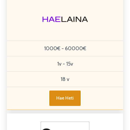
1000€ - 60000€
1v - 15v
18 v
Hae Heti