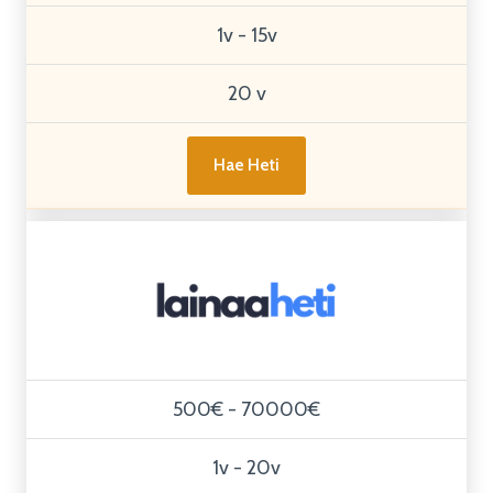
1v - 15v
20 v
Hae Heti
500€ - 70000€
1v - 20v