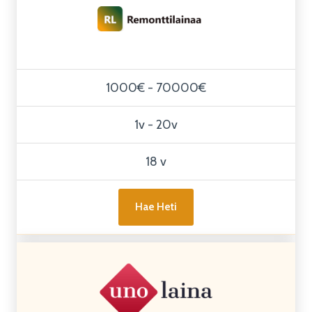
1000€ - 70000€
1v - 20v
18 v
Hae Heti