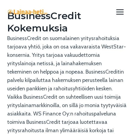
Siirry
sisältöön
BusinessCredit
Kokemuksia
BusinessCredit on suomalainen yritysrahoituksia
tarjoava yhtiö, joka on osa vakavaraista WestStar-
konsernia. Yritys tarjoaa vakuudettomia
yrityslainoja netissä, ja lainahakemuksen
tekeminen on helppoa ja nopeaa. BusinessCreditin
palvelu kilpailuttaa hakemuksen perusteella lainan
useiden pankkien ja rahoitusyhtiöiden kesken.
Vaikka BusinessCredit on suhteellisen uusi toimija
yrityslainamarkkinoilla, on sillä jo monia tyytyväisiä
asiakkaita. WS Finance Oy:n rahoituspalveluna
toimiva BusinessCredit tarjoaa luotettavaa
yritysrahoitusta ilman ylimääräisiä korkoja tai