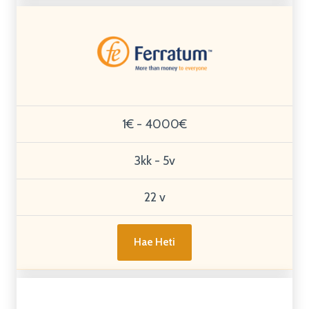
1€ - 4000€
3kk - 5v
22 v
Hae Heti