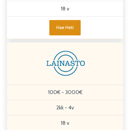
18 v
Hae Heti
100€ - 3000€
2kk - 4v
18 v