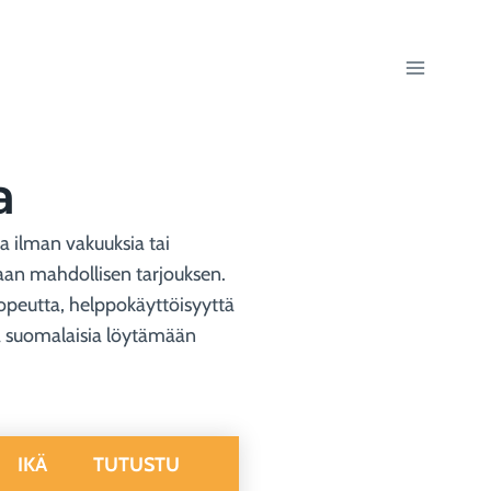
a
a ilman vakuuksia tai
arhaan mahdollisen tarjouksen.
nopeutta, helppokäyttöisyyttä
sia suomalaisia löytämään
IKÄ
TUTUSTU