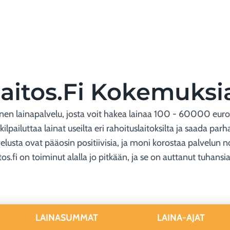
laitos.fi Kokemuksi
inen lainapalvelu, josta voit hakea lainaa 100 - 60000 euro
 kilpailuttaa lainat useilta eri rahoituslaitoksilta ja saada p
lusta ovat pääosin positiivisia, ja moni korostaa palvelun 
itos.fi on toiminut alalla jo pitkään, ja se on auttanut tuhan
LAINASUMMAT
LAINA-AJAT