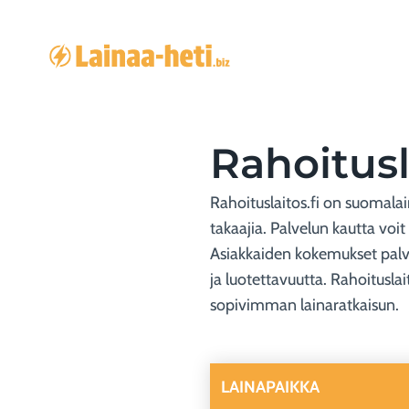
Siirry
sisältöön
Rahoitus
Rahoituslaitos.fi on suomala
takaajia. Palvelun kautta voit
Asiakkaiden kokemukset palve
ja luotettavuutta. Rahoitusla
sopivimman lainaratkaisun.
LAINAPAIKKA