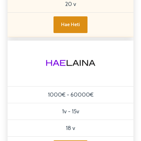
20 v
Hae Heti
1000€ - 60000€
1v - 15v
18 v