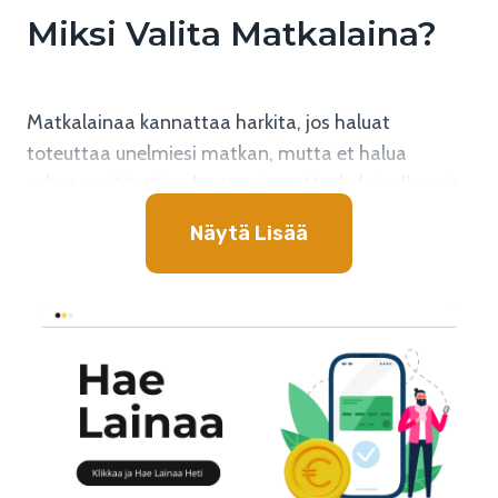
Miksi Valita Matkalaina?
Matkalainaa kannattaa harkita, jos haluat
toteuttaa unelmiesi matkan, mutta et halua
odottaa säästöjen karttumista. Matkalainalla voit
rahoittaa matkan kokonaisuudessaan tai vain osan
Näytä Lisää
siitä. Tämä tarkoittaa, että voit lähteä matkaan
silloin kun sinulle parhaiten sopii, eikä sinun tarvitse
odottaa, että sinulla on tarpeeksi rahaa.
Vertailemalla lainoja
voit löytää itsellesi
sopivimman matkalainan.
Kuinka Hakea
Matkalainaa Netistä?