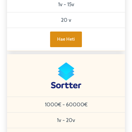
1v - 15v
20 v
Hae Heti
1000€ - 60000€
1v - 20v