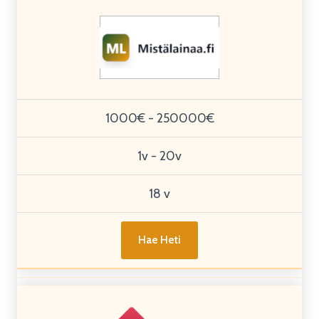
1000€ - 250000€
1v - 20v
18 v
Hae Heti