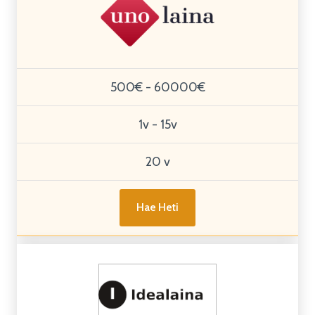
500€ - 60000€
1v - 15v
20 v
Hae Heti