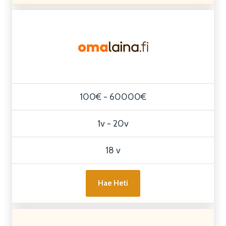
100€ - 60000€
1v - 20v
18 v
Hae Heti