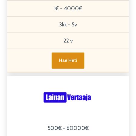
1€ - 4000€
3kk - 5v
22 v
Hae Heti
500€ - 60000€