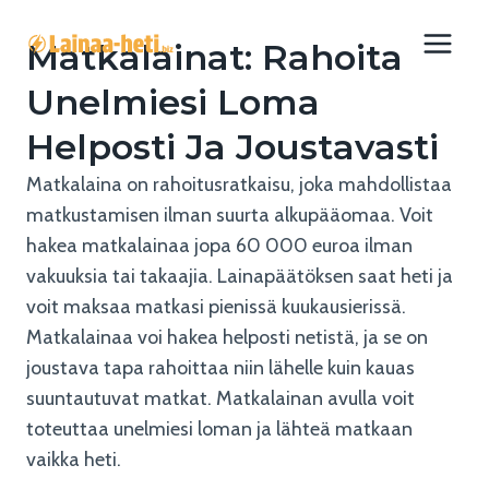
Siirry
sisältöön
Matkalainat: Rahoita
Unelmiesi Loma
Helposti Ja Joustavasti
Matkalaina on rahoitusratkaisu, joka mahdollistaa
matkustamisen ilman suurta alkupääomaa. Voit
hakea matkalainaa jopa 60 000 euroa ilman
vakuuksia tai takaajia. Lainapäätöksen saat heti ja
voit maksaa matkasi pienissä kuukausierissä.
Matkalainaa voi hakea helposti netistä, ja se on
joustava tapa rahoittaa niin lähelle kuin kauas
suuntautuvat matkat. Matkalainan avulla voit
toteuttaa unelmiesi loman ja lähteä matkaan
vaikka heti.