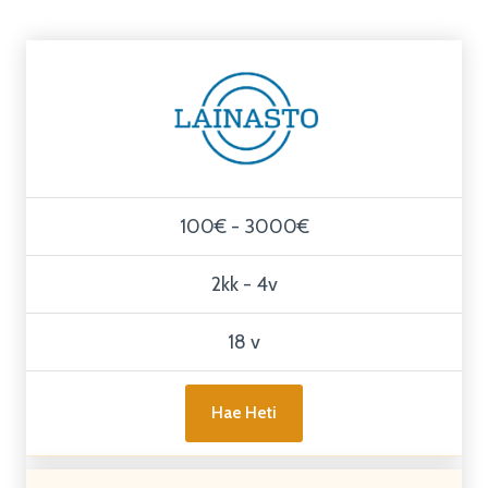
100€ - 3000€
2kk - 4v
18 v
Hae Heti