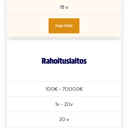
18 v
Hae Heti
100€ - 70000€
1v - 20v
20 v