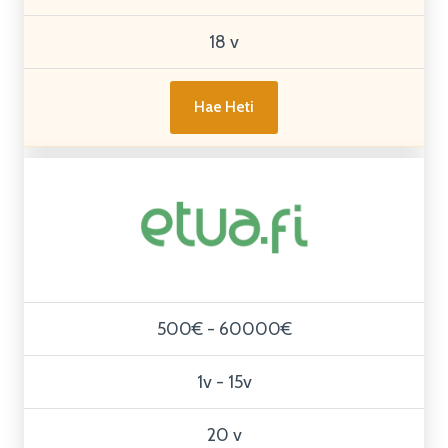
18 v
Hae Heti
500€ - 60000€
1v - 15v
20 v