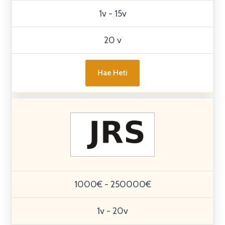
1v - 15v
20 v
Hae Heti
1000€ - 250000€
1v - 20v