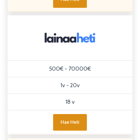
500€ - 70000€
1v - 20v
18 v
Hae Heti