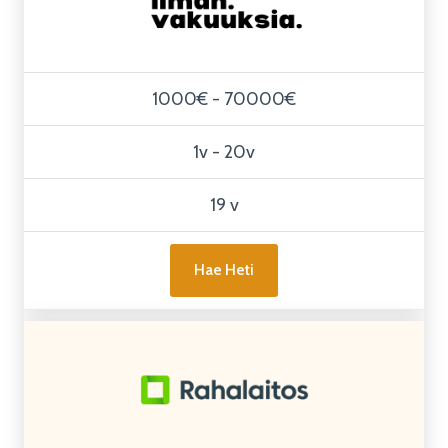
1000€ - 70000€
1v - 20v
19 v
Hae Heti