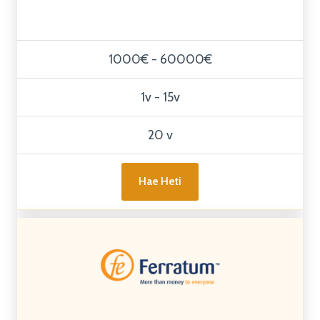
1000€ - 60000€
1v - 15v
20 v
Hae Heti