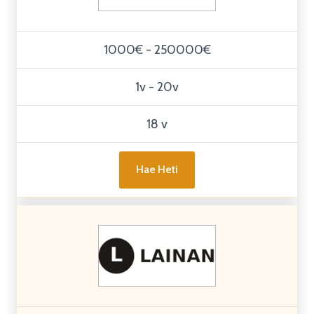
1000€ - 250000€
1v - 20v
18 v
Hae Heti