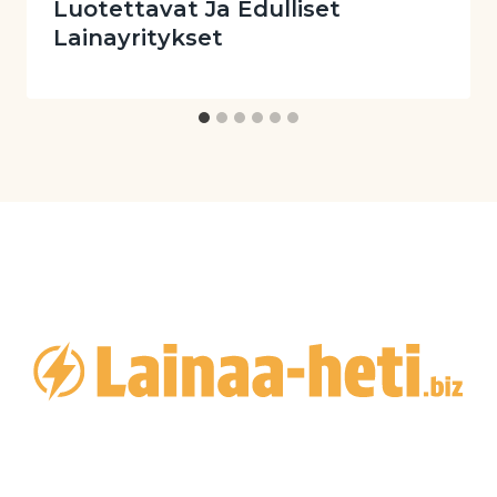
Luotettavat Ja Edulliset
Hae 500 euron laina nopeasti ja helposti
Lainayritykset
Lainaaheti.fi kokemuksia
Hae Lainaa 30000 Euroa Heti Tilillesi
Hae lainapäätös heti ja vaivattomasti
Lainaa-heti.fi kokemuksia
Edulliset autolainat nopeasti ja helposti
Heti-lainaa.net kokemuksia
Mikäli olet kiireinen ja haluat saada lainan nopeasti,
suosittelemme tutustumaan
Hetilainaa24.fi
kokemuksiin
. Heidän palvelunsa on tunnettu
nopeudesta ja luotettavuudesta.
Voitko Hakea Matkalainaa
Jopa 5000 Euroa?