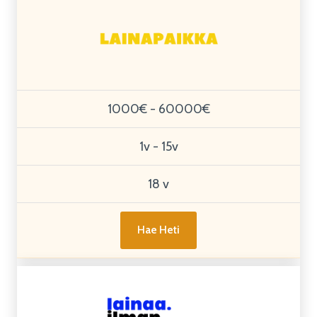
1000€ - 60000€
1v - 15v
18 v
Hae Heti