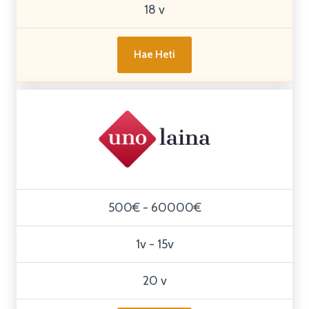
18 v
Hae Heti
500€ - 60000€
1v - 15v
20 v