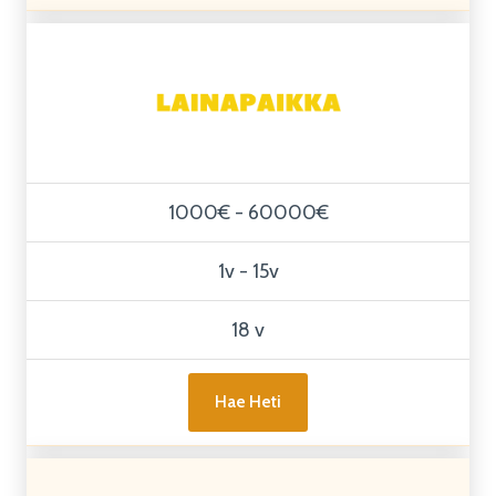
1000€ - 60000€
1v - 15v
18 v
Hae Heti