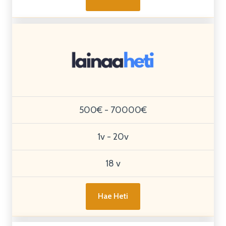
500€ - 70000€
1v - 20v
18 v
Hae Heti