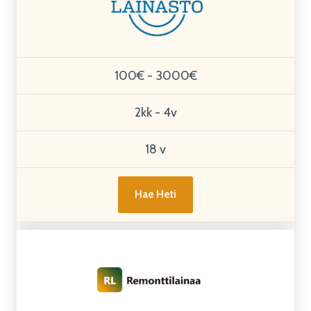
100€ - 3000€
2kk - 4v
18 v
Hae Heti