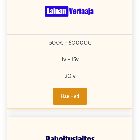
500€ - 60000€
1v - 15v
20 v
Hae Heti