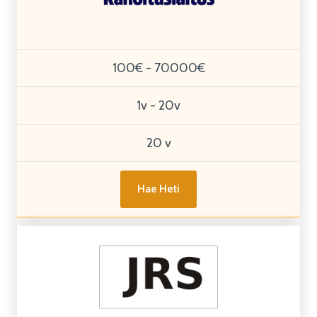
100€ - 70000€
1v - 20v
20 v
Hae Heti