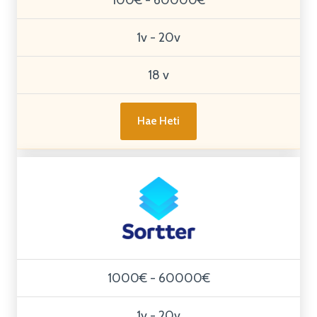
1v - 20v
18 v
Hae Heti
1000€ - 60000€
1v - 20v