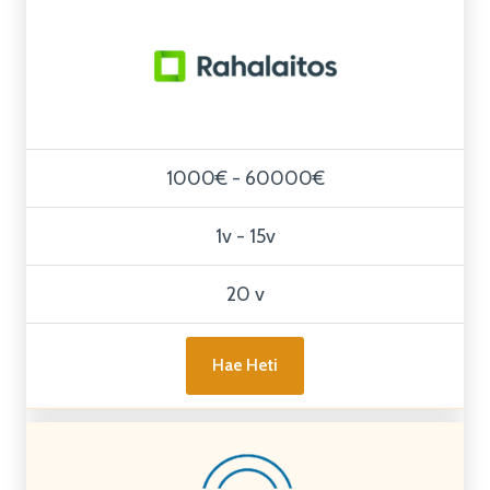
1000€ - 60000€
1v - 15v
20 v
Hae Heti