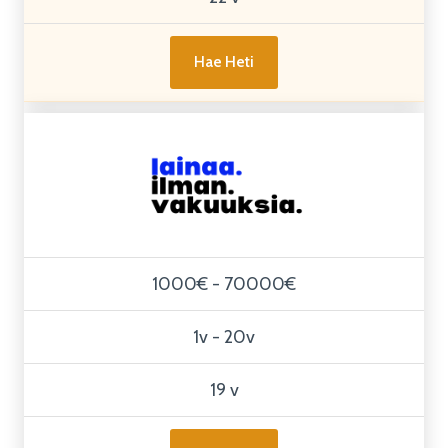
Hae Heti
1000€ - 70000€
1v - 20v
19 v