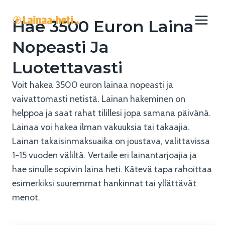
Siirry
sisältöön
Hae 3500 Euron Laina
Nopeasti Ja
Luotettavasti
Voit hakea 3500 euron lainaa nopeasti ja
vaivattomasti netistä. Lainan hakeminen on
helppoa ja saat rahat tilillesi jopa samana päivänä.
Lainaa voi hakea ilman vakuuksia tai takaajia.
Lainan takaisinmaksuaika on joustava, valittavissa
1-15 vuoden väliltä. Vertaile eri lainantarjoajia ja
hae sinulle sopivin laina heti. Kätevä tapa rahoittaa
esimerkiksi suuremmat hankinnat tai yllättävät
menot.