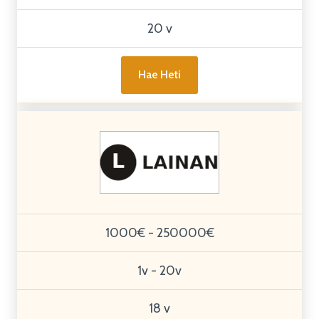
20 v
Hae Heti
1000€ - 250000€
1v - 20v
18 v