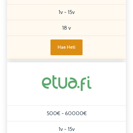
1v - 15v
18 v
Hae Heti
500€ - 60000€
1v - 15v