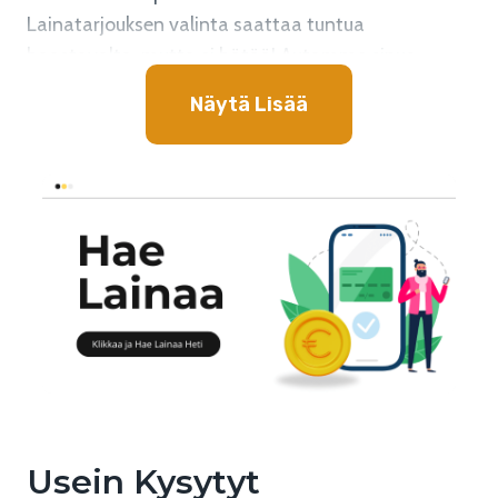
Lainatarjouksen valinta saattaa tuntua
haastavalta, mutta ei hätää! Autamme sinua
löytämään parhaan ratkaisun. Lainatarjousten
Näytä Lisää
vertailu on tärkeää, jotta löydät itsellesi
sopivimman vaihtoehdon.
Hae Lainaa 3500 Euroa –
Vertaile Lainatarjoukset Ja
Valitse Sinulle Sopivin
Valitessasi
lainaa 3500 euroa
, kannattaa sinun
vertailla eri lainatarjoukset huolellisesti.
Lainatarjousten vertailu onnistuu kätevästi
lainavertailu-sivuston
avulla. Vertailussa kannattaa
Usein Kysytyt
kiinnittää huomiota esimerkiksi lainan korkoon ja