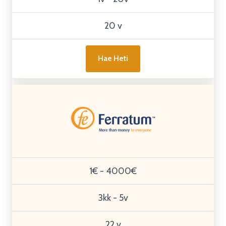
20 v
Hae Heti
1€ - 4000€
3kk - 5v
22 v