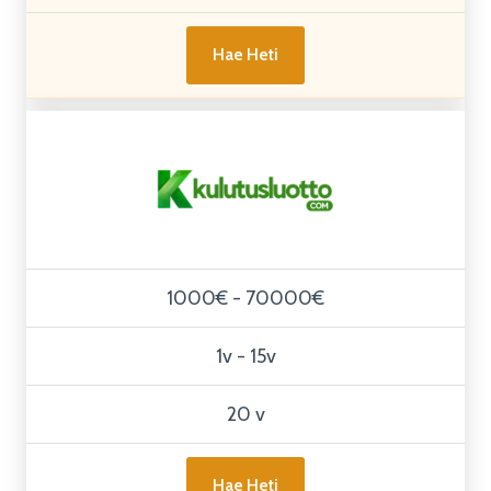
Hae Heti
1000€ - 70000€
1v - 15v
20 v
Hae Heti