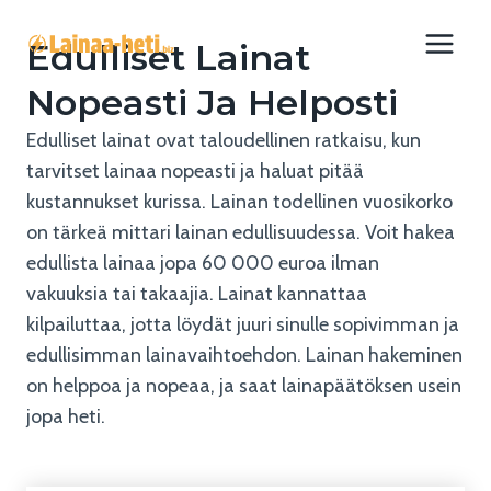
Siirry
sisältöön
Edulliset Lainat
Nopeasti Ja Helposti
Edulliset lainat ovat taloudellinen ratkaisu, kun
tarvitset lainaa nopeasti ja haluat pitää
kustannukset kurissa. Lainan todellinen vuosikorko
on tärkeä mittari lainan edullisuudessa. Voit hakea
edullista lainaa jopa 60 000 euroa ilman
vakuuksia tai takaajia. Lainat kannattaa
kilpailuttaa, jotta löydät juuri sinulle sopivimman ja
edullisimman lainavaihtoehdon. Lainan hakeminen
on helppoa ja nopeaa, ja saat lainapäätöksen usein
jopa heti.