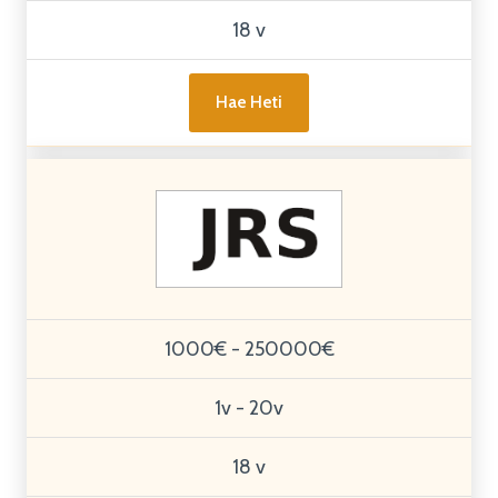
18 v
Hae Heti
1000€ - 250000€
1v - 20v
18 v