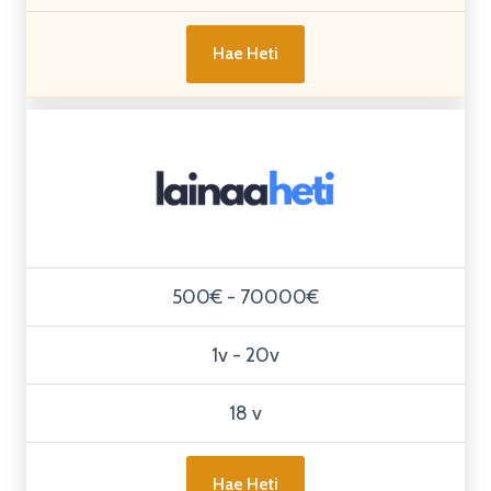
Hae Heti
500€ - 70000€
1v - 20v
18 v
Hae Heti