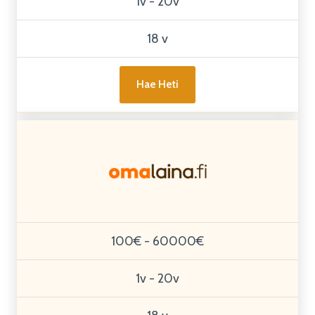
1v - 20v
18 v
Hae Heti
100€ - 60000€
1v - 20v