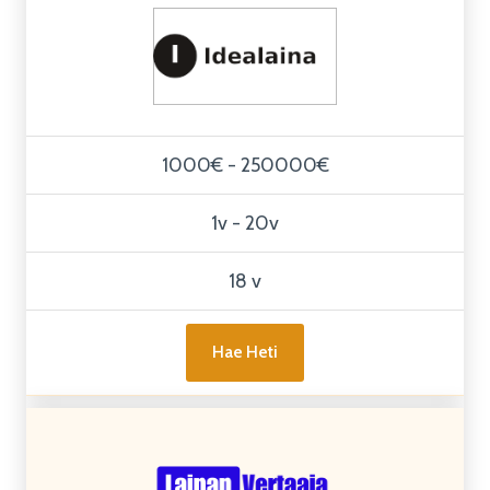
1000€ - 250000€
1v - 20v
18 v
Hae Heti