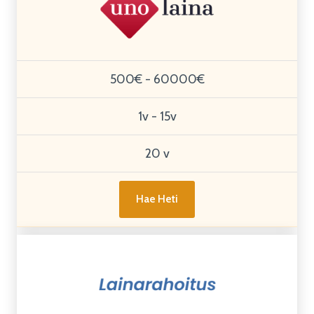
500€ - 60000€
1v - 15v
20 v
Hae Heti