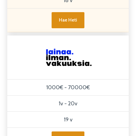
18 v
Hae Heti
1000€ - 70000€
1v - 20v
19 v