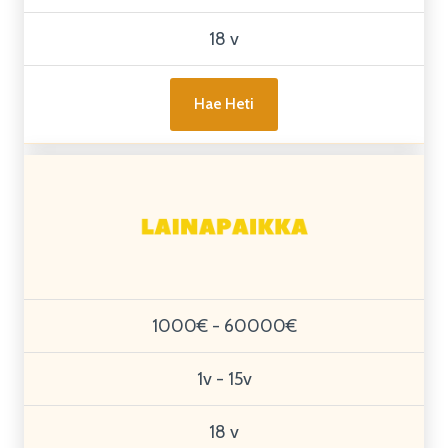
18 v
Hae Heti
1000€ - 60000€
1v - 15v
18 v