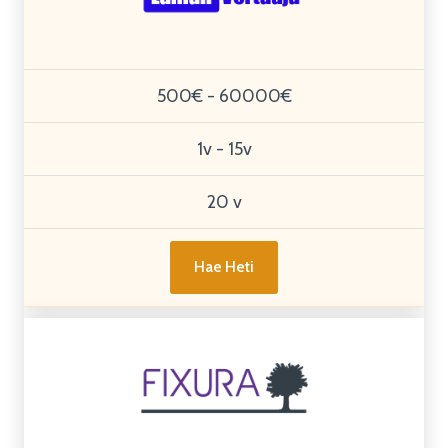
500€ - 60000€
1v - 15v
20 v
Hae Heti