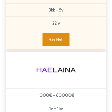
3kk - 5v
22 v
Hae Heti
1000€ - 60000€
1v - 15v