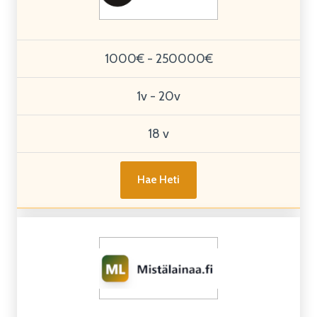
1000€ - 250000€
1v - 20v
18 v
Hae Heti