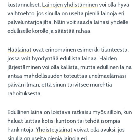
kustannukset.
Lainojen yhdistäminen
voi olla hyvä
vaihtoehto, jos sinulla on useita pieniä lainoja eri
palveluntarjoajilta. Näin voit saada lainasi yhdelle
edulliselle korolle ja säästää rahaa.
Häälainat
ovat erinomainen esimerkki tilanteesta,
jossa voit hyödyntää edullista lainaa. Häiden
järjestäminen voi olla kallista, mutta edullinen laina
antaa mahdollisuuden toteuttaa unelmaelämäsi
päivän ilman, että sinun tarvitsee murehtia
rahoituksesta.
Edullinen laina on loistava ratkaisu myös silloin, kun
haluat laittaa kotisi kuntoon tai tehdä isompia
hankintoja.
Yhdistelylainat
voivat olla avuksi, jos
sinulla on useita pieniä lainoja eri