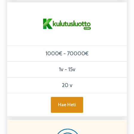
1000€ - 70000€
1v - 15v
20 v
Hae Heti