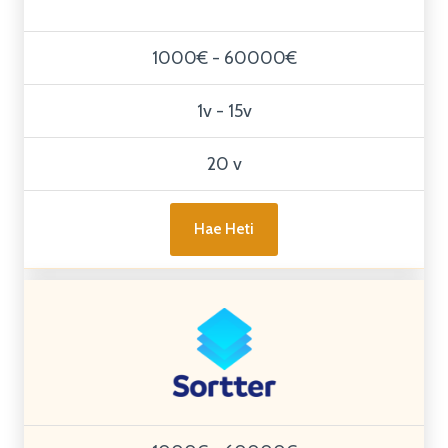
1000€ - 60000€
1v - 15v
20 v
Hae Heti