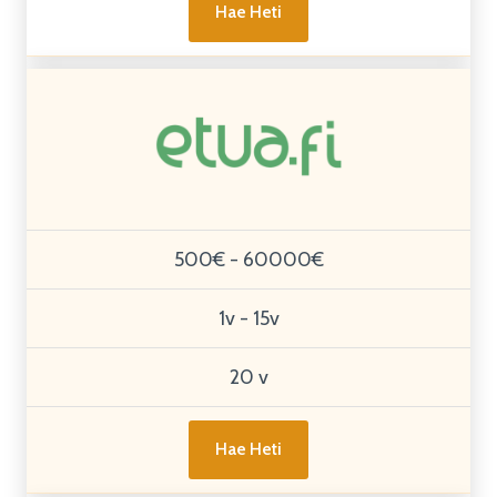
Hae Heti
500€ - 60000€
1v - 15v
20 v
Hae Heti