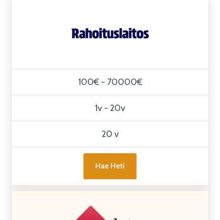
100€ - 70000€
1v - 20v
20 v
Hae Heti