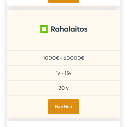
1000€ - 60000€
1v - 15v
20 v
Hae Heti