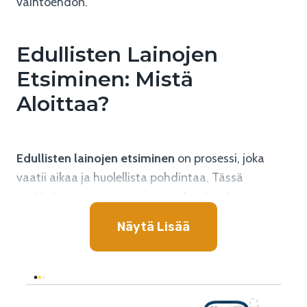
vaihtoehdon.
Edullisten Lainojen
Etsiminen: Mistä
Aloittaa?
Edullisten lainojen etsiminen
on prosessi, joka
vaatii aikaa ja huolellista pohdintaa. Tässä
artikkelissa annamme neuvoja, kuinka aloittaa
etsintä ja mitä seikkoja tulee ottaa huomioon.
Näytä Lisää
Valitse Lainasumma Ja
Laina-Aika