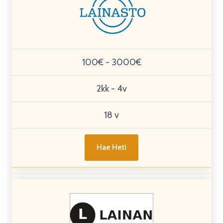
100€ - 3000€
2kk - 4v
18 v
Hae Heti