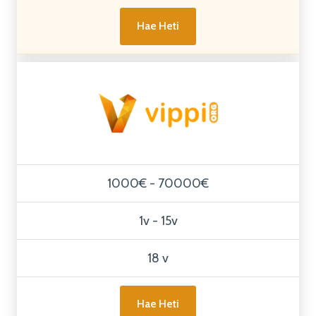
Hae Heti
1000€ - 70000€
1v - 15v
18 v
Hae Heti